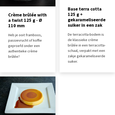
Base terra cotta
125 g +
Crème brûlée with
gekarameliseerde
a twist 125 g - Ø
suiker in een zak
110 mm
De terracotta-bodem is
Heb je ooit framboos,
de klassieke crème
passievrucht of koffie
brûlée in een terracotta-
geproefd onder een
schaal, verpakt met een
authentieke crème
zakje gekarameliseerde
brûlée?
suiker.